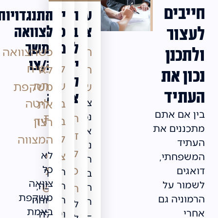
חייבים
עריכת
הגשת
יפוי
התנגדויות
צוואה
כח
בקשה
לצוואה
לעצור
לצו
מתמשך
תכנון
כשהצוואה
ולתכנן
ירושה/צו
להבטיח
היום
לא
נכון את
קיום
שאתה
שאחרי
משקפת
העתיד
צוואה
בשליטה
צוואה
את
בין אם אתם
נכונה
הסדרת
בעתיד
רצון
מתכננים את
אינה
זכויות
לא
המצווה
העתיד
נוגעת
לאחר
צפוי
לא
המשפחתי,
רק
פטירת
כל
דואגים
הדרך
בענייני
צוואה
לשמור על
הטובה,
המוריש
חלוקת
משקפת
הרמוניה גם
הבטוחה
רכוש
לאחר
באמת
אחרי
ויעילה
–
לכתו